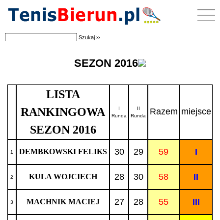
SEZON 2016
LISTA
RANKINGOWA
I
II
Razem
miejsce
Runda
Runda
SEZON 2016
30
29
59
I
DEMBKOWSKI FELIKS
1
28
30
58
II
KULA WOJCIECH
2
27
28
55
III
MACHNIK MACIEJ
3