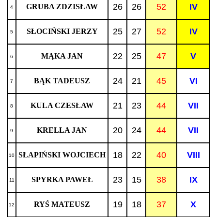
26
26
52
IV
GRUBA ZDZISŁAW
4
25
27
52
IV
SŁOCIŃSKI JERZY
5
22
25
47
V
MĄKA JAN
6
24
21
45
VI
BĄK TADEUSZ
7
21
23
44
VII
KULA CZESŁAW
8
20
24
44
VII
KRELLA JAN
9
18
22
40
VIII
SŁAPIŃSKI WOJCIECH
10
23
15
38
IX
SPYRKA PAWEŁ
11
19
18
37
X
RYŚ MATEUSZ
12