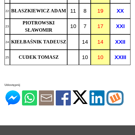
11
8
19
XX
BŁASZKIEWICZ ADAM
22
PIOTROWSKI
10
7
17
XXI
23
SŁAWOMIR
14
14
XXII
KIEŁBAŚNIK TADEUSZ
24
10
10
XXIII
CUDEK TOMASZ
25
Udostępnij