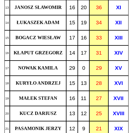
16
20
36
XI
JANOSZ SŁAWOMIR
13
15
19
34
XII
ŁUKASZEK ADAM
14
17
16
33
XIII
BOGACZ WIESŁAW
15
14
17
31
XIV
KŁAPUT GRZEGORZ
16
29
0
29
XV
NOWAK KAMILA
17
15
13
28
XVI
KURYŁO ANDRZEJ
18
16
11
27
XVII
MAŁEK STEFAN
19
13
12
25
XVIII
KUCZ DARIUSZ
20
12
9
21
XIX
PASAMONIK JERZY
21