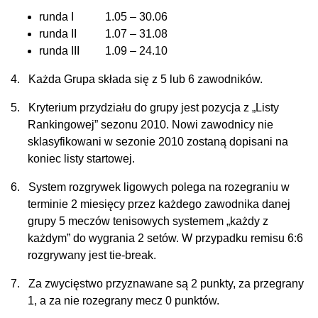
runda I 1.05 – 30.06
runda II 1.07 – 31.08
runda III 1.09 – 24.10
4.
Każda Grupa składa się z 5 lub 6 zawodników.
5.
Kryterium przydziału do grupy jest pozycja z „Listy
Rankingowej” sezonu 2010. Nowi zawodnicy nie
sklasyfikowani w sezonie 2010 zostaną dopisani na
koniec listy startowej.
6.
System rozgrywek ligowych polega na rozegraniu w
terminie 2 miesięcy przez każdego zawodnika danej
grupy 5 meczów tenisowych systemem „każdy z
każdym” do wygrania 2 setów. W przypadku remisu 6:6
rozgrywany jest tie-break.
7.
Za zwycięstwo przyznawane są 2 punkty, za przegrany
1, a za nie rozegrany mecz 0 punktów.