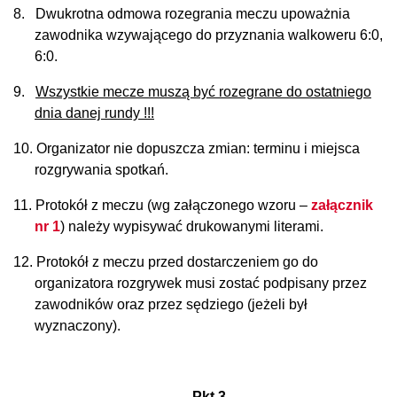
8.
Dwukrotna odmowa rozegrania meczu upoważnia
zawodnika wzywającego do przyznania walkoweru 6:0,
6:0.
9.
Wszystkie mecze muszą być rozegrane do ostatniego
dnia danej rundy !!!
10.
Organizator nie dopuszcza zmian: terminu i miejsca
rozgrywania spotkań.
11.
Protokół z meczu (wg załączonego wzoru –
załącznik
nr 1
)
należy wypisywać drukowanymi literami.
12.
Protokół z meczu przed dostarczeniem go do
organizatora rozgrywek musi zostać podpisany przez
zawodników oraz przez sędziego (jeżeli był
wyznaczony).
Pkt 3