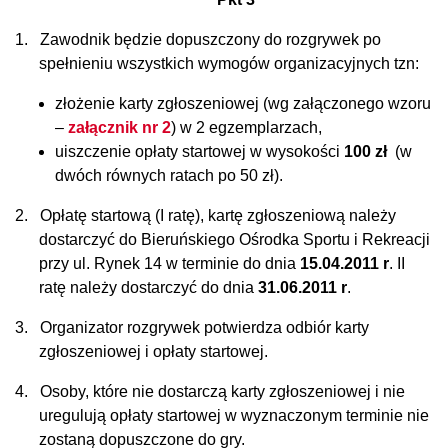
1.
Zawodnik będzie dopuszczony do rozgrywek po
spełnieniu wszystkich wymogów organizacyjnych tzn:
złożenie karty zgłoszeniowej (wg załączonego wzoru
–
załącznik nr 2
) w 2 egzemplarzach,
uiszczenie opłaty startowej w wysokości
100 zł
(w
dwóch równych ratach po 50 zł).
2.
Opłatę startową (I ratę), kartę zgłoszeniową należy
dostarczyć do Bieruńskiego Ośrodka Sportu i Rekreacji
przy ul. Rynek 14 w terminie do dnia
15.04.2011 r
. II
ratę należy dostarczyć do dnia
31.06.2011 r
.
3.
Organizator rozgrywek potwierdza odbiór karty
zgłoszeniowej i opłaty startowej.
4.
Osoby, które nie dostarczą karty zgłoszeniowej i nie
uregulują opłaty startowej w wyznaczonym terminie nie
zostaną dopuszczone do gry.