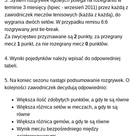
3. System rozgrywek ligowych polega na rozegraniu w
terminie 3 miesięcy (lipiec - wrzesień 2011) przez każdą z
zawodniczek meczów tenisowych (każda z każdą), do
wygrania dwóch setów. W przypadku remisu 6:6
rozgrywany jest tie-break.
Za zwycięstwo przyznawane są
2
punkty, za przegrany
mecz
1
punkt, za nie rozegrany mecz
0
punktów.
4. Wyniki pojedynków należy wpisać do odpowiedniej
tabeli.
5. Na koniec sezonu nastąpi podsumowanie rozgrywek. O
kolejności zawodniczek decydują odpowiednio:
Większa ilość zdobytych punktów, a gdy te są równe
Większa różnica setów w meczach, a gdy te są
równe
Większa różnica gemów, a gdy te są równe
Wynik meczu bezpośredniego między