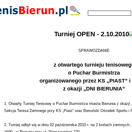
Turniej OPEN - 2.10.2010
SPRAWOZDANIE
z otwartego turnieju tenisoweg
o Puchar Burmistrza
organizowanego przez KS „PIAST” i
z okazji „DNI BIERUNIA”
1. Otwarty Turniej Tenisowy o Puchar Burmistrza miasta Bierunia z okazji 
Sekcja Tenisa Ziemnego przy KS „Piast” oraz Bieruński Ośrodek Sportu i R
2. Turniej odbył się w dniu 02 października 2010 r. na 2 kortach ziemnych
1600 , w Bieruniu przy ul. Warszawskiej 270