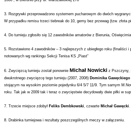
3. Rozgrywki przeprowadzono systemem pucharowym do dwóch wygranyc
W przypadku remisu trzeci tiebreak do 10, gemy bez przewag (tzw. złota pi
4. Do turnieju zgłosiło się 12 zawodników amatorów z Bierunia, Oświęcimi
5. Rozstawiono 4 zawodników – 3 najlepszych z ubiegłego roku (finaliści i p
notowanych wg rankingu Sekcji Tenisa KS „Piast”
Michał Nowicki
6. Zwycięzcą turnieju został ponownie
z Pszczyny, 
dwukrotnego zwycięzcę tego turnieju (2007, 2008)
Dominika Gawęckiego
stojącym na wysokim poziomie pojedynku 6/4 5/7 11/9. Tym samym M.Nowic
roku. Tak jak w 2009 tak i teraz o zwycięstwie decydowały dwie piłki w sup
7. Trzecie miejsce zdobył
Feliks Dembkowski
, czwarte
Michał Gawęcki
.
8. Drabinka turniejowa i rezultaty poszczególnych meczy w załączeniu.