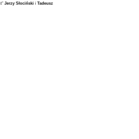
st”
Jerzy Słociński
i
Tadeusz