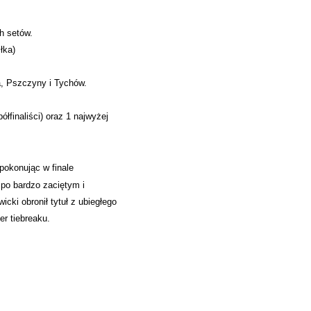
h setów.
łka)
a, Pszczyny i Tychów.
ółfinaliści) oraz 1 najwyżej
pokonując w finale
po bardzo zaciętym i
ki obronił tytuł z ubiegłego
er tiebreaku.