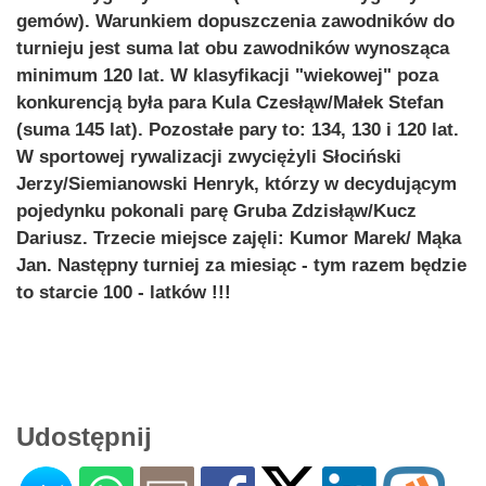
gemów). Warunkiem dopuszczenia zawodników do
turnieju jest suma lat obu zawodników wynosząca
minimum 120 lat. W klasyfikacji "wiekowej" poza
konkurencją była para Kula Czesłąw/Małek Stefan
(suma 145 lat). Pozostałe pary to: 134, 130 i 120 lat.
W sportowej rywalizacji zwyciężyli Słociński
Jerzy/Siemianowski Henryk, którzy w decydującym
pojedynku pokonali parę Gruba Zdzisłąw/Kucz
Dariusz. Trzecie miejsce zajęli: Kumor Marek/ Mąka
Jan. Następny turniej za miesiąc - tym razem będzie
to starcie 100 - latków !!!
Udostępnij