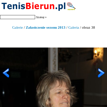
Galerie
/
Zakończenie sezonu 2013
/
Galeria
/ obraz 38